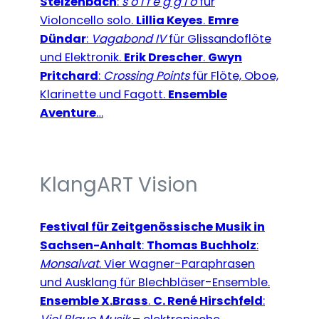
Stelzenbach
:
s o l f e g g i o
für
Violoncello solo.
Lillia Keyes
.
Emre
Dündar
:
Vagabond IV
für Glissandoflöte
und Elektronik.
Erik Drescher
.
Gwyn
Pritchard
:
Crossin
g Points
für Flöte, Oboe,
Klarinette und Fagott.
Ensemble
Aventure
…
KlangART Vision
Festival für Zeitgenössische Musik in
Sachsen-Anhalt
:
Thomas Buchholz
:
Monsalvat
. Vier Wagner-Paraphrasen
und Ausklang für Blechbläser-Ensemble.
Ensemble X.Brass
.
C. René Hirschfeld
: