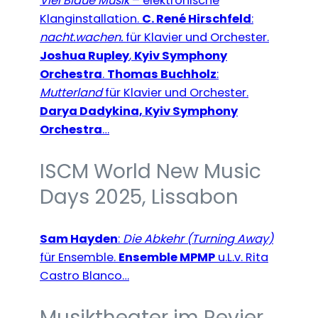
Viel Blaue Musik
– elektronische
Klanginstallation.
C. René Hirschfeld
:
nacht.wachen.
für Klavier und Orchester.
Joshua Rupley
,
Kyiv Symphony
Orchestra
.
Thomas Buchholz
:
Mutterland
für Klavier und Orchester.
Darya Dadykina, Kyiv Symphony
Orchestra
…
ISCM World New Music
Days 2025, Lissabon
Sam Hayden
:
Die Abkehr (Turning Away)
für Ensemble.
Ensemble MPMP
u.L.v. Rita
Castro Blanco…
Musiktheater im Revier