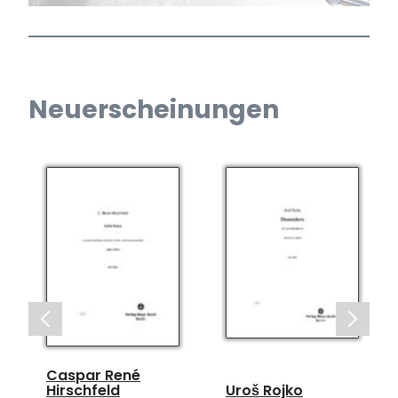
Neuerscheinungen
Caspar René
Hirschfeld
Uroš Rojko