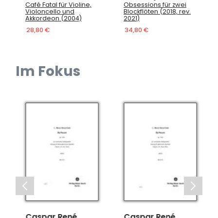
Café Fatal für Violine,
Obsessions für zwei
Violoncello und
Blockflöten (2018, rev.
Akkordeon (2004)
2021)
28,80 €
34,80 €
Im Fokus
Caspar René
Caspar René