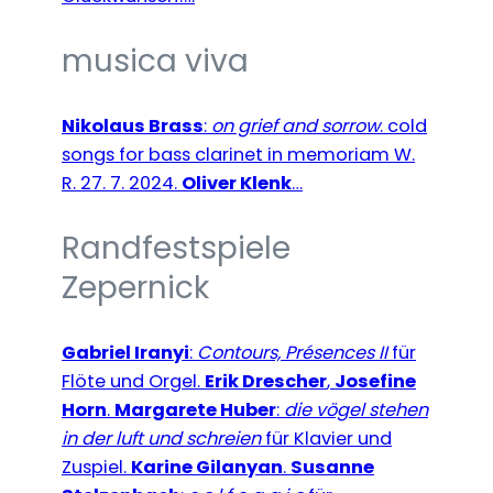
musica viva
Nikolaus Brass
:
on grief and sorrow
. cold
songs for bass clarinet in memoriam W.
R. 27. 7. 2024.
Oliver
Klenk
…
Randfestspiele
Zepernick
Gabriel Iranyi
:
Contours, Présences II
für
Flöte und Orgel.
Erik Drescher
,
Josefine
Horn
.
Margarete Huber
:
die vögel stehen
in der luft und schreien
für Klavier und
Zuspiel.
Karine Gilanyan
.
Susanne