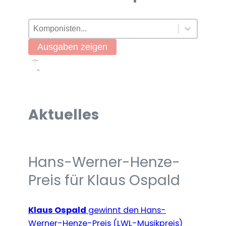
Komponisten
Select content
Select content
Ausgaben zeigen
Aktuelles
Hans-Werner-Henze-
Preis für Klaus Ospald
Klaus Ospald
gewinnt den Hans-
Werner-Henze-Preis (LWL-Musikpreis)