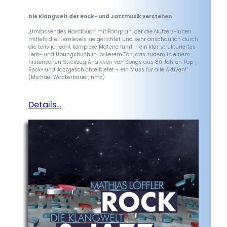
Die Klangwelt der Rock- und Jazzmusik verstehen
„Umfassendes Handbuch mit Fahrplan, der die Nutzer/-innen
mittels drei Lernlevels zielgerichtet und sehr anschaulich durch
die teils ja recht komplexe Materie führt – ein klar strukturiertes
Lern- und Übungsbuch in lockerem Ton, das zudem in einem
historischen Streifzug Analysen von Songs aus 80 Jahren Pop-,
Rock- und Jazzgeschichte bietet – ein Muss für alle Aktiven!“
(Michael Wackerbauer, nmz)
Details…