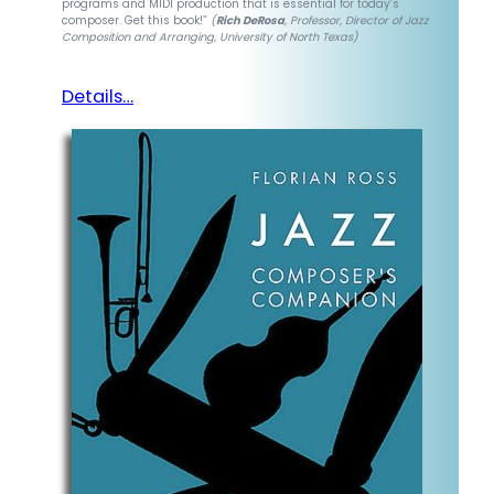
programs and MIDI production that is essential for today’s
composer. Get this book!”
(
Rich DeRosa
, Professor, Director of Jazz
Composition and Arranging, University of North Texas)
Details…