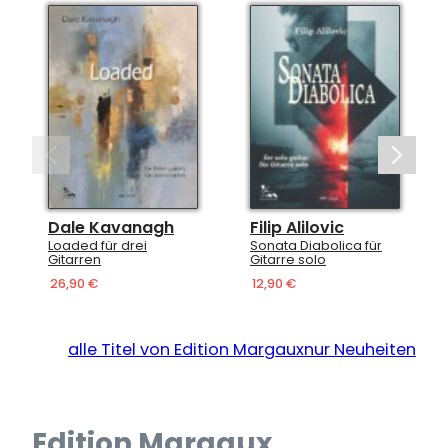
agh
Filip Alilovic
Lorenz Schmidt
Sonata Diabolica für
Šumava für zwei
Gitarre solo
Gitarren
12,90 €
16,90 €
alle Titel von Edition Margaux
nur Neuheiten
Edition Margaux