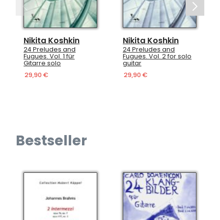
oshkin
Nikita Koshkin
Nikita Koshkin
s and
24 Preludes and
 1 für
Fugues. Vol. 2 for solo
Alles Gute zum
o
guitar
Geburtstag! für Gi
29,90 €
14,90 €
Bestseller