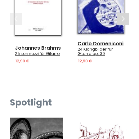
Carlo Domeniconi
Carlo Dom
nnes Brahms
24 Klangbilder für
24 Klangbilder
mezzi für Gitarre
Gitarre op. 39
Gitarre op. 39
12,90 €
12,90 €
Spotlight