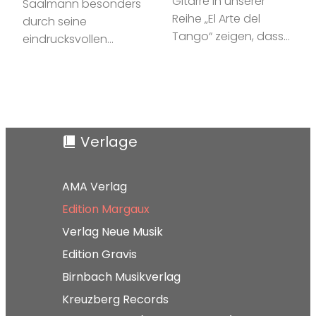
Gitarre in unserer
Saalmann besonders
Reihe „El Arte del
durch seine
Tango“ zeigen, dass…
eindrucksvollen…
Verlage
AMA Verlag
Edition Margaux
Verlag Neue Musik
Edition Gravis
Birnbach Musikverlag
Kreuzberg Records