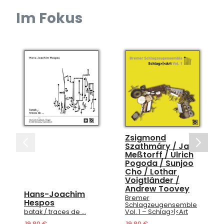
Im Fokus
Zsigmond
Szathmáry / Jan
Meßtorff / Ulrich
Pogoda / Sunjoo
Cho / Lothar
Voigtländer /
Andrew Toovey
Hans-Joachim
Bremer
Hespos
Schlagzeugensemble
batak / traces de …
Vol. 1 – Schlag>|<Art
19,80 €
19,80 €