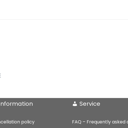
Theokrit
für
Sopran
und
Klavier
(2023)
quantity
E
Information
Service
cellation policy
FAQ – Frequently asked 