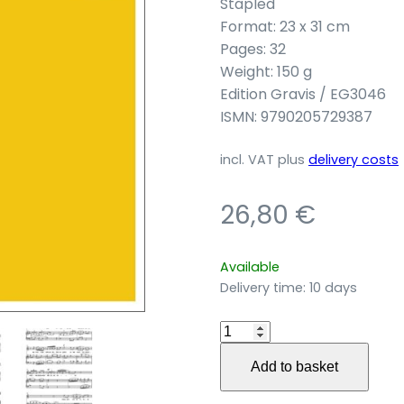
Stapled
Format: 23 x 31 cm
Pages: 32
Weight: 150 g
Edition Gravis / EG3046
ISMN: 9790205729387
incl. VAT
plus
delivery costs
26,80
€
Available
Delivery time:
10 days
Aus
den
Add to basket
Idyllen
von