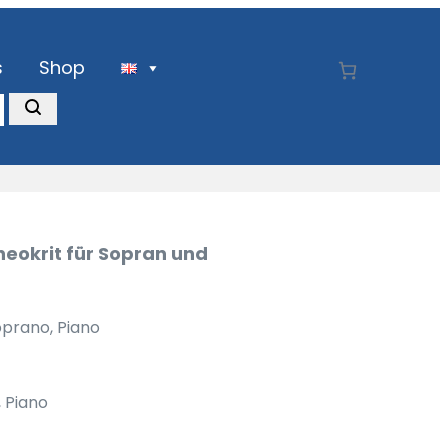
s
Shop
heokrit für Sopran und
oprano, Piano
, Piano