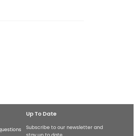
Up To Date
Subscribe to our newsletter and
questions
stay up to date