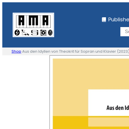
Skip
to
Publish
content
Shop
Aus den Idyllen von Theokrit für Sopran und Klavier (2023