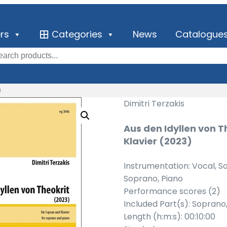
ers
Categories
News
Catalogue
)
Dimitri Terzakis
Aus den Idyllen von T
Klavier (2023)
Instrumentation: Vocal, S
Soprano, Piano
Performance scores (2)
Included Part(s): Soprano
Length (h:m:s): 00:10:00