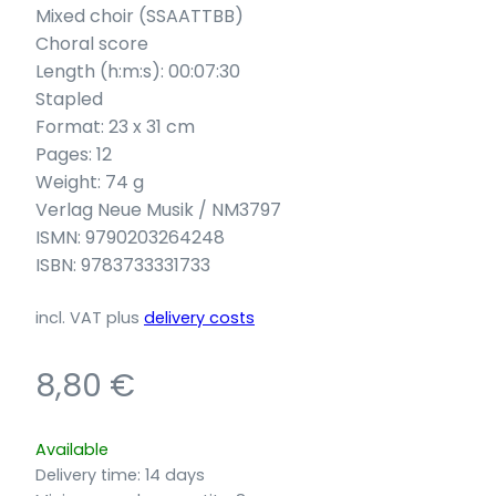
Mixed choir (SSAATTBB)
Choral score
Length (h:m:s): 00:07:30
Stapled
Format: 23 x 31 cm
Pages: 12
Weight: 74 g
Verlag Neue Musik / NM3797
ISMN: 9790203264248
ISBN: 9783733331733
incl. VAT
plus
delivery costs
8,80
€
Available
Delivery time:
14 days