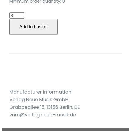
Minimum order quantity: 8
aus
unaufhaltsamem
Add to basket
Raum
für
gemischten
Chor
a
cappella
(2008)
quantity
Manufacturer information:
Verlag Neue Musik GmbH
Grabbeallee 15, 13156 Berlin, DE
vnm@verlag.neue-musik.de