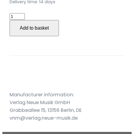
Delivery time:
14 days
Candil
del
Add to basket
Alba
für
Gesang,
Gitarre
und
Violoncello
(oder
Kontrabass)
(2007)
Manufacturer information:
quantity
Verlag Neue Musik GmbH
Grabbeallee 15, 13156 Berlin, DE
vnm@verlag.neue-musik.de