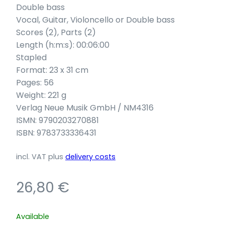
Double bass
Vocal, Guitar, Violoncello or Double bass
Scores (2), Parts (2)
Length (h:m:s): 00:06:00
Stapled
Format: 23 x 31 cm
Pages: 56
Weight: 221 g
Verlag Neue Musik GmbH / NM4316
ISMN: 9790203270881
ISBN: 9783733336431
incl. VAT
plus
delivery costs
26,80
€
Available