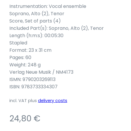
Instrumentation: Vocal ensemble
Soprano, Alto (2), Tenor
Score, Set of parts (4)
Included Part(s): Soprano, Alto (2), Tenor
Length (h:m:s): 00:05:30
Stapled
Format: 23 x 31 cm
Pages: 60
Weight: 248 g
Verlag Neue Musik / NM4173
ISMN: 9790203269113
ISBN: 9783733334307
incl. VAT
plus
delivery costs
24,80
€