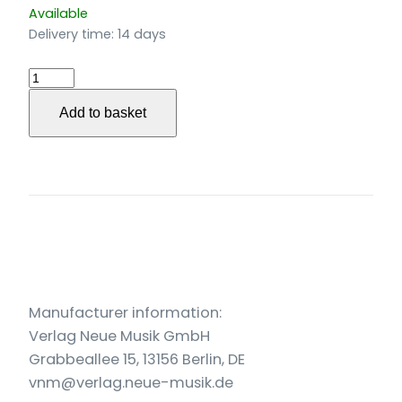
Available
Delivery time:
14 days
De
Pacem
Add to basket
op.
167a
für
solistisches
Vokalquartett
(2024)
quantity
Manufacturer information:
Verlag Neue Musik GmbH
Grabbeallee 15, 13156 Berlin, DE
vnm@verlag.neue-musik.de