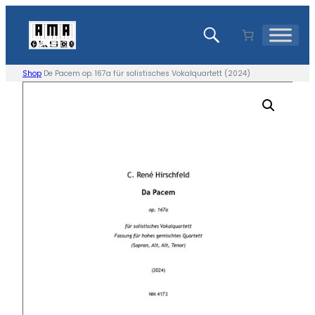
Skip
to
content
Shop
De Pacem op. 167a für solistisches Vokalquartett (2024)