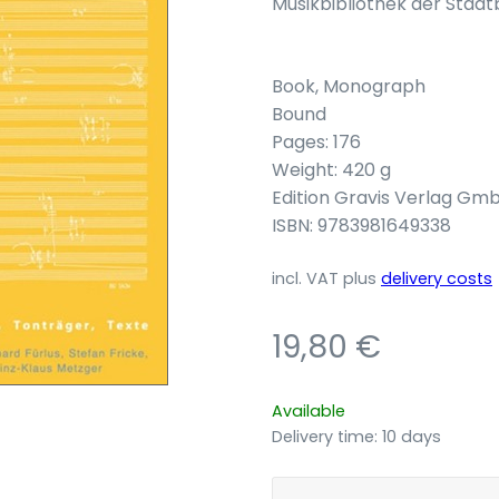
Musikbibliothek der Stadt
Book, Monograph
Bound
Pages: 176
Weight: 420 g
Edition Gravis Verlag Gm
ISBN: 9783981649338
incl. VAT
plus
delivery costs
19,80
€
Available
Delivery time:
10 days