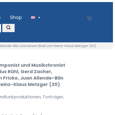
s
Shop
 Allende-Blin und einem Brief von Heinz-Klaus Metzger (20)
omponist und Musikchronist
ius Rühl, Gerd Zacher,
n Fricke, Juan Allende-Blin
Heinz-Klaus Metzger (20)
undfunkproduktionen, Tonträger,