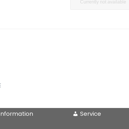
Currently not available
E
Information
Service