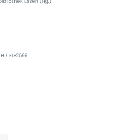
bibliothek Essen (Hg.)
bH / EG2699