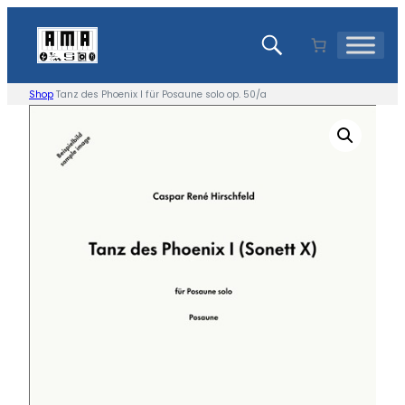
Skip
to
content
Shop
Tanz des Phoenix I für Posaune solo op. 50/a