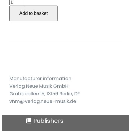
Tanz
des
Add to basket
Phoenix
I
für
Posaune
solo
op.
50/a
quantity
Manufacturer information:
Verlag Neue Musik GmbH
Grabbeallee 15, 13156 Berlin, DE
vnm@verlag.neue-musik.de
Publishers