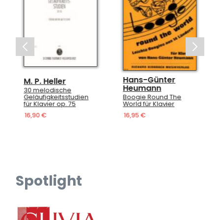
Hans-Günter
M. P. Heller
Heumann
30 melodische
Geläufigkeitsstudien
Boogie Round The
für Klavier op. 75
World für Klavier
16,90 €
16,95 €
Spotlight