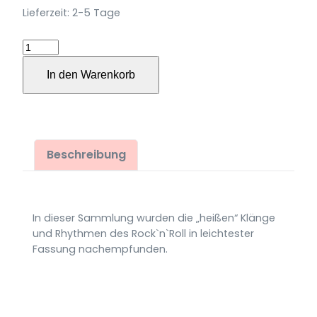
Lieferzeit:
2-5 Tage
Rock
´n
In den Warenkorb
´
Roll
Carussell
für
Klavier
Beschreibung
Menge
In dieser Sammlung wurden die „heißen“ Klänge
und Rhythmen des Rock`n`Roll in leichtester
Fassung nachempfunden.