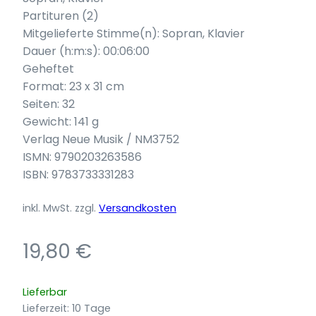
Partituren (2)
Mitgelieferte Stimme(n): Sopran, Klavier
Dauer (h:m:s): 00:06:00
Geheftet
Format: 23 x 31 cm
Seiten: 32
Gewicht: 141 g
Verlag Neue Musik / NM3752
ISMN: 9790203263586
ISBN: 9783733331283
inkl. MwSt.
zzgl.
Versandkosten
19,80
€
Lieferbar
Lieferzeit:
10 Tage