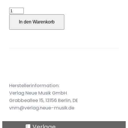
Abundant
folds
In den Warenkorb
für
Sopran
und
Klavier
(2023)
Menge
Herstellerinformation:
Verlag Neue Musik GmbH
Grabbeallee 15, 13156 Berlin, DE
vnm@verlag.neue-musik.de
Verlage