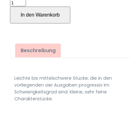
Alles
Gute
In den Warenkorb
zum
Geburtstag!
für
Gitarre
Menge
Beschreibung
Leichte bis mittelschwere Stücke, die in den
vorliegenden vier Ausgaben progressiv im
Schwierigkeitsgrad sind. Kleine, sehr feine
Charakterstücke.