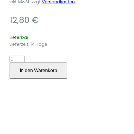
inkl. MwSt.
zzgl.
Versandkosten
12,80
€
Lieferbar
Lieferzeit:
14 Tage
Am
Manzanares
In den Warenkorb
für
Salon-
Orchester
Menge