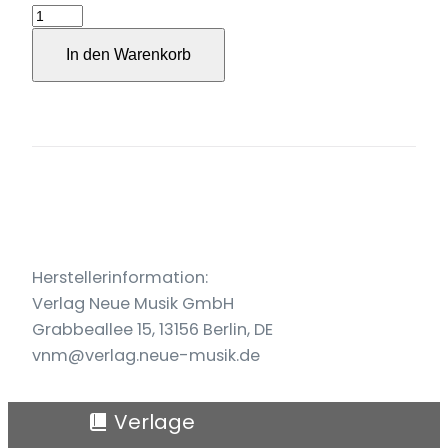
Auslaufen
der
In den Warenkorb
Zeit
IV
b
für
Ensemble
(2023)
Menge
Herstellerinformation:
Verlag Neue Musik GmbH
Grabbeallee 15, 13156 Berlin, DE
vnm@verlag.neue-musik.de
Verlage