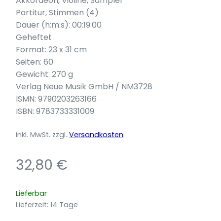
Akkordeon, Violine, Sampler
Partitur, Stimmen (4)
Dauer (h:m:s): 00:19:00
Geheftet
Format: 23 x 31 cm
Seiten: 60
Gewicht: 270 g
Verlag Neue Musik GmbH / NM3728
ISMN: 9790203263166
ISBN: 9783733331009
inkl. MwSt.
zzgl.
Versandkosten
32,80
€
Lieferbar
Lieferzeit:
14 Tage