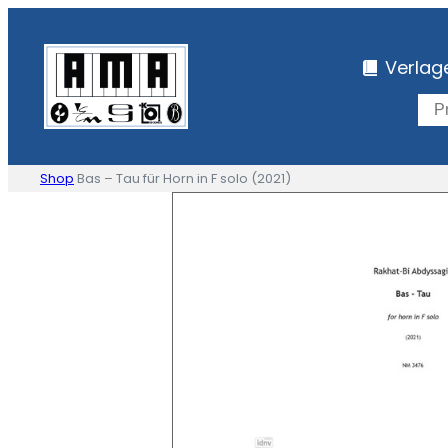
Zum
Inhalt
Verlag
springen
Shop
Bas – Tau für Horn in F solo (2021)