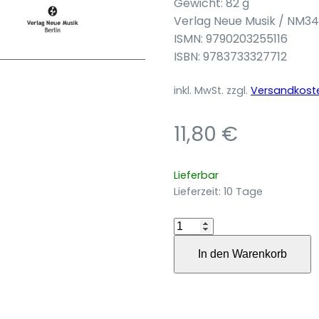
Gewicht: 82 g
Verlag Neue Musik / NM3
ISMN: 9790203255116
ISBN: 9783733327712
inkl. MwSt.
zzgl.
Versandkost
11,80
€
Lieferbar
Lieferzeit:
10 Tage
Bas
–
In den Warenkorb
Tau
für
Horn
in