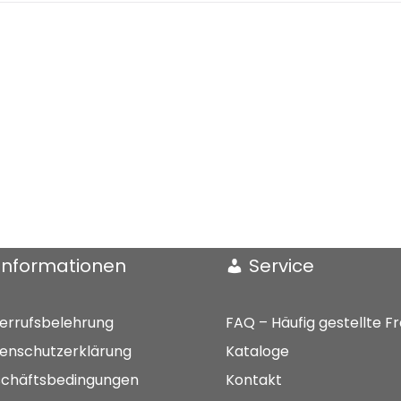
F
solo
(2021)
Menge
Informationen
Service
errufsbelehrung
FAQ – Häufig gestellte F
enschutzerklärung
Kataloge
chäftsbedingungen
Kontakt