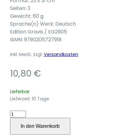
Format: 23 x 31 cm
Seiten: 3
Gewicht: 60 g
Sprache(n) Werk: Deutsch
Edition Gravis / EG2905
ISMN: 9790205727918
inkl. MwSt.
zzgl.
Versandkosten
10,80
€
Lieferbar
Lieferzeit:
10 Tage
Beth
für
In den Warenkorb
Trompete
(2017-