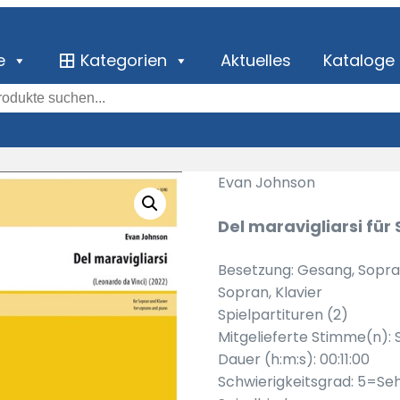
e
Kategorien
Aktuelles
Kataloge
Evan Johnson
Del maravigliarsi für
Besetzung: Gesang, Sopran
Sopran, Klavier
Spielpartituren (2)
Mitgelieferte Stimme(n): 
Dauer (h:m:s): 00:11:00
Schwierigkeitsgrad: 5=Se