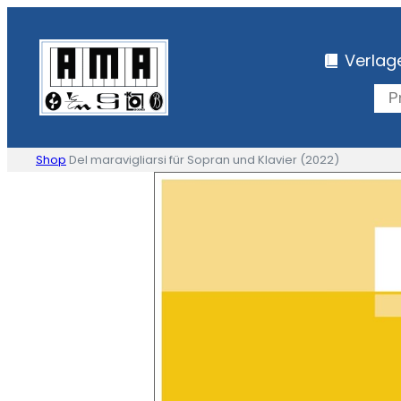
Zum
Inhalt
Verlag
springen
Shop
Del maravigliarsi für Sopran und Klavier (2022)