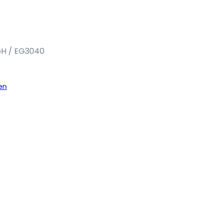
bH / EG3040
en