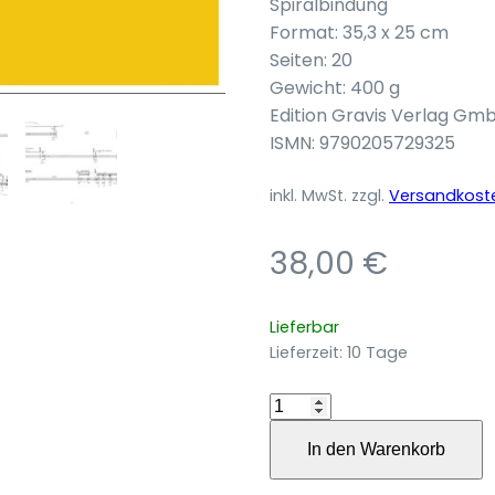
Spiralbindung
Format: 35,3 x 25 cm
Seiten: 20
Gewicht: 400 g
Edition Gravis Verlag Gm
ISMN: 9790205729325
inkl. MwSt.
zzgl.
Versandkost
38,00
€
Lieferbar
Lieferzeit:
10 Tage
Del
maravigliarsi
In den Warenkorb
für
Sopran