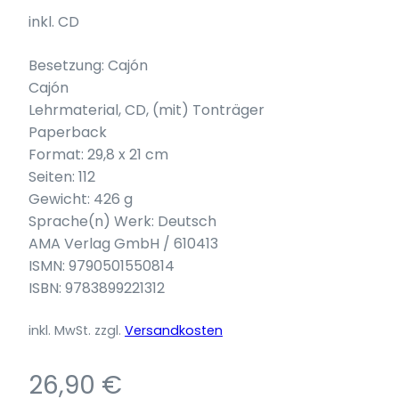
inkl. CD
Besetzung: Cajón
Cajón
Lehrmaterial, CD, (mit) Tonträger
Paperback
Format: 29,8 x 21 cm
Seiten: 112
Gewicht: 426 g
Sprache(n) Werk: Deutsch
AMA Verlag GmbH / 610413
ISMN: 9790501550814
ISBN: 9783899221312
inkl. MwSt.
zzgl.
Versandkosten
26,90
€