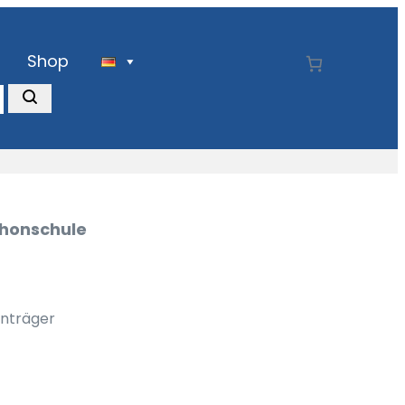
Shop
honschule
onträger