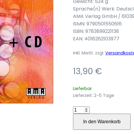
Gewicht: 534 g
Sprache(n) Werk: Deutsc
AMA Verlag GmbH / 6103
ISMN: 9790501550616
ISBN: 9783899221138
EAN: 4018262103977
inkl. MwSt.
zzgl.
Versandkost
13,90
€
Lieferbar
Lieferzeit:
2-5 Tage
Die
AMA-
In den Warenkorb
Tenorsaxophonschule
Menge