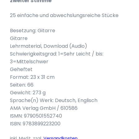
zweiter Stimme
25 einfache und abwechslungsreiche Stücke
Besetzung: Gitarre
Gitarre
Lehrmaterial, Download (Audio)
Schwierigkeitsgrad: 1=Sehr Leicht / bis:
3=Mittelschwer
Geheftet
Format: 23 x 31 cm
Seiten: 66
Gewicht: 273 g
Sprache(n) Werk: Deutsch, Englisch
AMA Verlag GmbH / 610586
ISMN: 9790501552740
ISBN: 9783899223200
inkl. MwSt.
zzgl.
Versandkosten