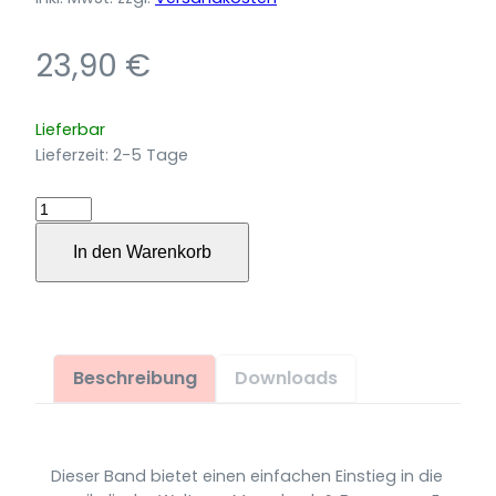
23,90
€
Lieferbar
Lieferzeit:
2-5 Tage
Easy
Tickets
In den Warenkorb
für
Gitarre
–
teilweise
mit
Beschreibung
Downloads
zweiter
Stimme
Menge
Dieser Band bietet einen einfachen Einstieg in die