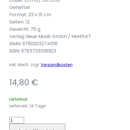
Dauer (h:m:s): 00:15:00
Geheftet
Format: 23 x 31 cm
Seiten: 12
Gewicht: 75 g
Verlag Neue Musik GmbH / NM4547
ISMN: 9790203274018
ISBN: 9783733338923
inkl. MwSt.
zzgl.
Versandkosten
14,80
€
Lieferbar
Lieferzeit:
14 Tage
Figures
of