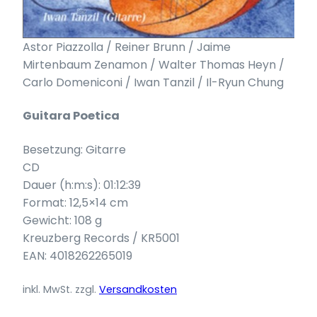
Astor Piazzolla / Reiner Brunn / Jaime
Mirtenbaum Zenamon / Walter Thomas Heyn /
Carlo Domeniconi / Iwan Tanzil / Il-Ryun Chung
Guitara Poetica
Besetzung: Gitarre
CD
Dauer (h:m:s): 01:12:39
Format: 12,5×14 cm
Gewicht: 108 g
Kreuzberg Records / KR5001
EAN: 4018262265019
inkl. MwSt.
zzgl.
Versandkosten