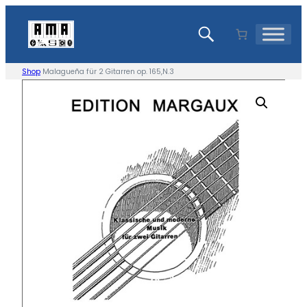
Zum
Inhalt
springen
Shop
Malagueña für 2 Gitarren op. 165,N.3