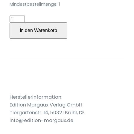
Mindestbestellmenge: 1
Malagueña
für
In den Warenkorb
2
Gitarren
op.
165,N.3
Menge
Herstellerinformation:
Edition Margaux Verlag GmbH
Tiergartenstr. 14, 50321 Brühl, DE
info@edition-margaux.de