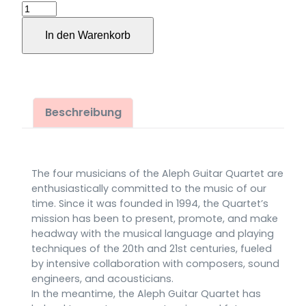
Strömung
für
In den Warenkorb
drei
Gitarren
und
akustische
Bassgitarre
Beschreibung
(2023)
Menge
The four musicians of the Aleph Guitar Quartet are
enthusiastically committed to the music of our
time. Since it was founded in 1994, the Quartet’s
mission has been to present, promote, and make
headway with the musical language and playing
techniques of the 20th and 21st centuries, fueled
by intensive collaboration with composers, sound
engineers, and acousticians.
In the meantime, the Aleph Guitar Quartet has