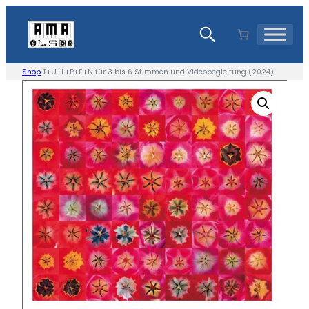
Zum
Inhalt
springen
Shop
T+U+L+P+E+N für 3 bis 6 Stimmen und Videobegleitung (2024)