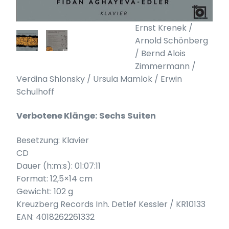
Ernst Krenek /
Arnold Schönberg
/ Bernd Alois
Zimmermann /
Verdina Shlonsky / Ursula Mamlok / Erwin
Schulhoff
Verbotene Klänge: Sechs Suiten
Besetzung: Klavier
CD
Dauer (h:m:s): 01:07:11
Format: 12,5×14 cm
Gewicht: 102 g
Kreuzberg Records Inh. Detlef Kessler / KR10133
EAN: 4018262261332