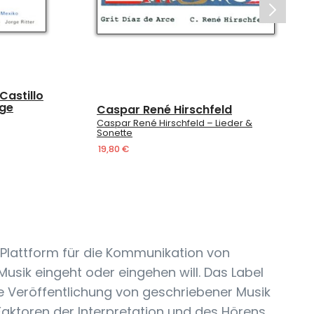
Castillo
rge
Caspar René Hirschfeld
Caspar René Hirschfeld – Lieder &
Sonette
19,80 €
e Plattform für die Kommunikation von
usik eingeht oder eingehen will. Das Label
e Veröffentlichung von geschriebener Musik
aktoren der Interpretation und des Hörens,