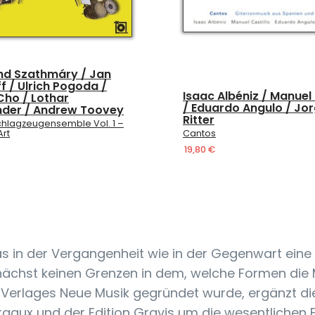
d Szathmáry / Jan
f / Ulrich Pogoda /
Isaac Albéniz / Manuel 
Cho / Lothar
/ Eduardo Angulo / Jo
nder / Andrew Toovey
Ritter
hlagzeugensemble Vol. 1 –
Art
Cantos
19,80 €
das in der Vergangenheit wie in der Gegenwart ein
nächst keinen Grenzen in dem, welche Formen die M
 Verlages Neue Musik gegründet wurde, ergänzt di
gaux und der Edition Gravis um die wesentlichen F