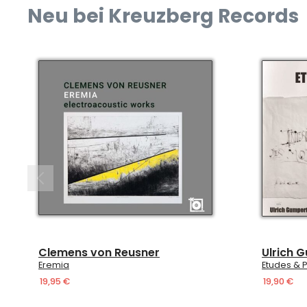
Neu bei Kreuzberg Records
Clemens von Reusner
Ulrich 
Eremia
Etudes & P
19,95 €
19,90 €