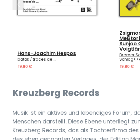
Zsigmon
Meßtorf
Sunjoo 
Voigtlä
Hans-Joachim Hespos
Bremer Sc
batak / traces de …
Schlag>|<
19,80 €
19,80 €
Kreuzberg Records
Musik ist ein aktives und lebendiges Forum, 
Menschen darstellt. Diese Ebene unterliegt zu
Kreuzberg Records, das als Tochterfirma des
des eben genannten Verlages, der Edition Mar