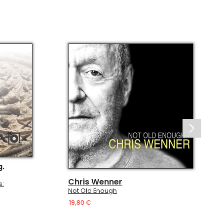
g.
Chris Wenner
s:
Not Old Enough
19,80 €